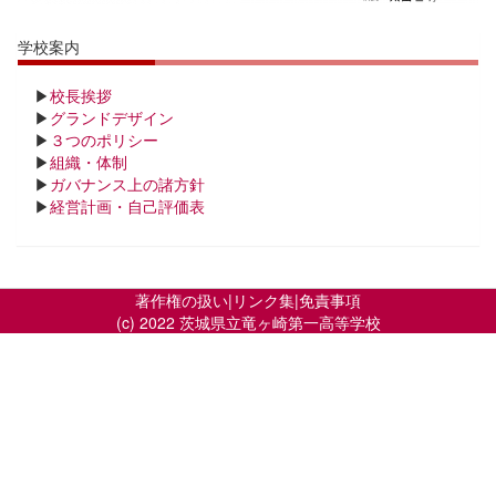
学校案内
▶
校長挨拶
▶
グランドデザイン
▶
３つのポリシー
▶
組織・体制
▶
ガバナンス上の諸方針
▶
経営計画・自己評価表
著作権の扱い
|
リンク集
|
免責事項
(c) 2022 茨城県立竜ヶ崎第一高等学校