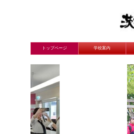
トップページ
学校案内
p
r
e
v
i
o
u
s