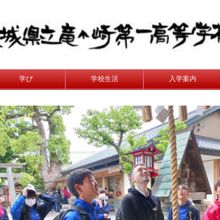
学び
学校生活
入学案内
n
e
x
t