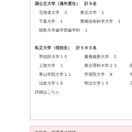
国公立大学（過年度生） 計９名
北海道大学 ２ 東北大学 １ 茨
千葉大学 １ 豊橋技術科学大学 １ 鹿
徳島大学歯学部歯学科 １
私立大学（現役生） 計５８５名
早稲田大学１０ 慶應義塾大学 ２
上智大学 １ 東京理科大学２３ 国際
青山学院大学１１ 学習院大学 ８ 中
法政大学１６ 明治大学１５ 立教
詳細は
こちら
在校生・保護者の皆様へ