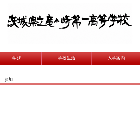
学び
学校生活
入学案内
ト 参加