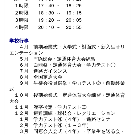
１時限
17
：
40
～
18
：
25
２時限
18
：
30
～
19
：
15
３時限
19
：
20
～
20
：
05
４時限
20
：
10
～
20
：
55
学校行事
４月 前期始業式・入学式・対面式・新入生オリ
エンテーション
５月
PTA
総会・定通体育大会練習
６月 白龍祭・定通体育大会・学力テスト①
７月
進路ガイダンス
８月 全国定通大会
９月 生徒会役員選挙・学力テスト②・前期終業
式
１０月 後期始業式・定通体育大会練習・定通体育
大会
１１月 漢字検定・学力テスト③
１２月
避難訓練・球技会・レクリエーション
１月 学力テスト④
（４年）・進路セミナー
２月 学力テスト④
（１～３年）
３月 同窓会入会式（４年）・卒業生を送る会・