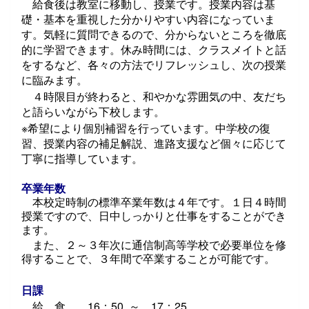
給食後は教室に移動し、授業です。授業内容は基
礎・基本を重視した分かりやすい内容になっていま
す。気軽に質問できるので、分からないところを徹底
的に学習できます。休み時間には、クラスメイトと話
をするなど、各々の方法でリフレッシュし、次の授業
に臨みます。
４時限目が終わると、和やかな雰囲気の中、友だち
と語らいながら下校します。
※
希望により個別補習を行っています。中学校の復
習、授業内容の補足解説、進路支援など個々に応じて
丁寧に指導しています。
卒業年数
本校定時制の標準卒業年数は４年です。１日４時間
授業ですので、日中しっかりと仕事をすることができ
ます。
また、２～３年次に通信制高等学校で必要単位を修
得することで、３年間で卒業することが可能です。
日課
給 食 16
：50
～
17
：25