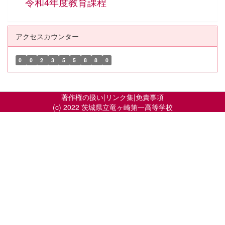
令和4年度教育課程
アクセスカウンター
0
0
2
3
5
5
8
8
0
著作権の扱い
|
リンク集
|
免責事項
(c) 2022 茨城県立竜ヶ崎第一高等学校